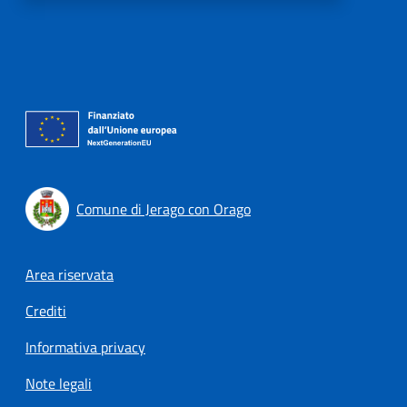
Comune di Jerago con Orago
Footer menu
Area riservata
Crediti
Informativa privacy
Note legali