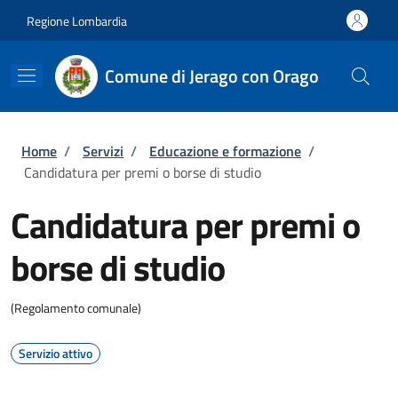
Salta al contenuto principale
Skip to footer content
Regione Lombardia
Comune di Jerago con Orago
Briciole di pane
Home
/
Servizi
/
Educazione e formazione
/
Candidatura per premi o borse di studio
Candidatura per premi o
borse di studio
(Regolamento comunale)
Servizio attivo