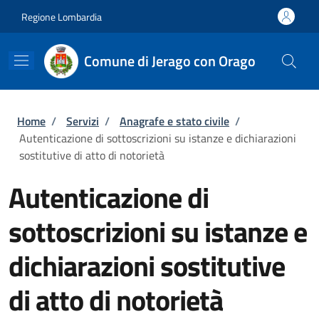
Salta al contenuto principale
Skip to footer content
Regione Lombardia
Comune di Jerago con Orago
Briciole di pane
Home
/
Servizi
/
Anagrafe e stato civile
/
Autenticazione di sottoscrizioni su istanze e dichiarazioni
sostitutive di atto di notorietà
Autenticazione di
sottoscrizioni su istanze e
dichiarazioni sostitutive
di atto di notorietà