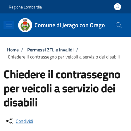
Salta al contenuto principale
Skip to footer content
Regione Lombardia
Comune di Jerago con Orago
Briciole di pane
Home
/
Permessi ZTL e invalidi
/
Chiedere il contrassegno per veicoli a servizio dei disabili
Chiedere il contrassegno
per veicoli a servizio dei
disabili
Condividi