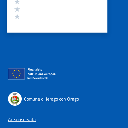
Valuta 3 stelle su 5
Valuta 2 stelle su 5
Valuta 1 stelle su 5
Comune di Jerago con Orago
Footer menu
Area riservata